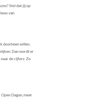
zes? Stel dat jij op
views van
jk doorheen willen.
elijken. Dan wordt er
naar de cijfers: Zo
er Open Dagen, meer