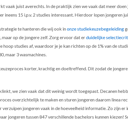
 vaak juist averechts. In de praktijk zien we vaak dat meer doen 
 er ineens 15 i.p.v. 2 studies interessant. Hierdoor lopen jongeren ju
strategie te hanteren die wij ook in
onze studiekeuzebegeleiding
ge
, maar op de jongere zelf. Zorg ervoor dat er
duidelijke selectiecrit
le hoop studies af, waardoor je je kan richten op de 1% van de studi
 30, maar 3 wasmachines.
euzeproces korter, krachtig en doeltreffend. Dit zodat de jongere e
klinkt, we zien vaak dat dit weinig wordt toegepast. Decanen hebb
oces overzichtelijk te maken en sturen jongeren daarom linea rect
verzuipen jongeren vaak in de hoeveelheid informatie. Zo zijn er
ar jongeren tussen 847 verschillende bachelors kunnen kiezen! S