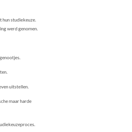
t hun studiekeuze.
ssing werd genomen.
genootjes.
ten.
en uitstellen.
ische maar harde
studiekeuzeproces.