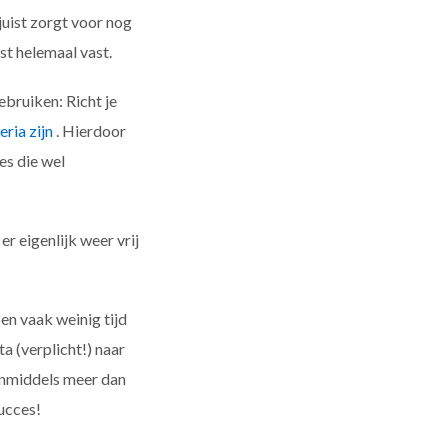
juist zorgt voor nog
ist helemaal vast.
bruiken: Richt je
eria zijn
. Hierdoor
es die wel
r eigenlijk weer vrij
en vaak weinig tijd
a (verplicht!) naar
 inmiddels meer dan
ucces!