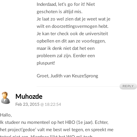
Inderdaad, let’s go for it! Niet
geschoten is altijd mis.
Je laat zo wel zien dat je weet wat je
wilt en doorzettingsvermogen hebt.
Je kan ter check ook de universiteit
opbellen en dit aan ze voorleggen,
maar ik denk niet dat het een
probleem zal zijn. Eerder een
pluspunt!
Groet, Judith van KeuzeSprong
REPLY
Muhozde
Feb 23, 2015
@ 18:22:54
Hallo,
Ik studeer nu momenteel op het HBO (1e jaar). Echter,
het project’gedoe’ valt me best wel tegen, en spreekt me
totaal niet aan. Hierdoor lijkt het WO mij toch