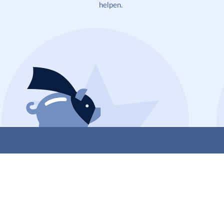
helpen.
Tarieven
De kosten van 1 studiekeuzegesprek bedragen € 85,-
exclusief BTW. Ter indicatie: de kosten van een gemiddeld
traject (inclusief testen en opdrachten) bedraagt € 735,-.